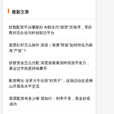
最新文章
炒股配资平台哪家好 AI新生代“探营”滨海湾，零距
离对话企业与科创前沿平台
股票杠杆怎么操作 深读｜港澳“研值”如何转化为南
海“产值”？
炒股资金怎么分配 深度游避暑游跨境游齐发力，
暑运过半热度持续攀升
配资网址 业界大牛论策“好房子”，这场活动走进佛
山开展高水平交流
股票配资有多少家 易知行：利率不变，黄金抄底
成功