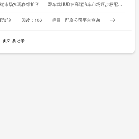
端市场实现多维扩容——即车载HUD在高端汽车市场逐步标配
亦加速渗透中低端汽车市....
配资论
阅读：106
栏目：配资公司平台查询
1 页/2 条记录