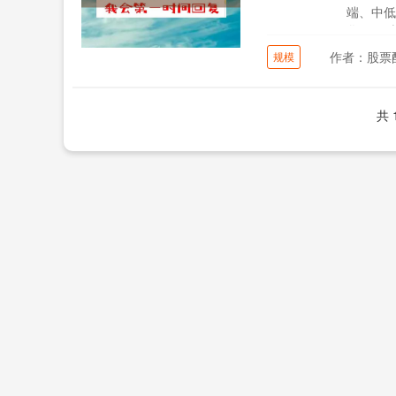
端、中低
化，同时
作者：股票
规模
共 