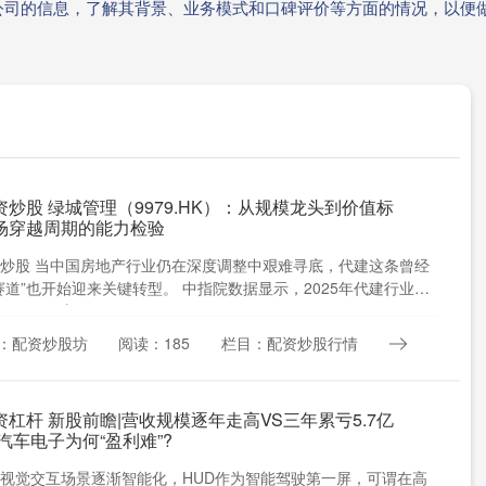
公司的信息，了解其背景、业务模式和口碑评价等方面的情况，以便
炒股 绿城管理（9979.HK）：从规模龙头到价值标
场穿越周期的能力检验
炒股 当中国房地产行业仍在深度调整中艰难寻底，代建这条曾经
赛道”也开始迎来关键转型。 中指院数据显示，2025年代建行业新
.71亿平方....
：配资炒股坊
阅读：185
栏目：配资炒股行情
杠杆 新股前瞻|营收规模逐年走高VS三年累亏5.7亿
汽车电子为何“盈利难”?
视觉交互场景逐渐智能化，HUD作为智能驾驶第一屏，可谓在高