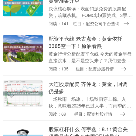
黄金准备开空
决议核心解读：表面鸽派免费的股票配
资，暗藏杀机。 FOMC以9票赞成、3票反
对维持利率不变，这是2016年以来首次出
阅读：141
栏目：配资公司平台查询
现三张方向一致的加息反对票，内部分裂
程度超预....
配资平仓线 老古点金：黄金依托
3385空一下！原油看跌
黄金行情分析配资平仓线 今天的黄金早盘
直接跳水，是不是空头来了？我们去去看
看日线的结构图，其实它就是多头涨到压
阅读：135
栏目：配资炒股行情
力区的一个回落，日线的短线有正常的技
术性回撤需要，....
大连股票配资 齐仲龙：黄金，回调
仍是多
一场秋雨一场凉，十场秋雨穿上棉。入
秋，意味着2025年已过大半，而雨季的到
来，也结束了大部分地区的高温天气，让
阅读：69
栏目：配资炒股行情
人感受到久违的清凉舒爽。秋天，是个收
获的季节，而收....
股票杠杆什么 何宇鑫：8.11黄金关