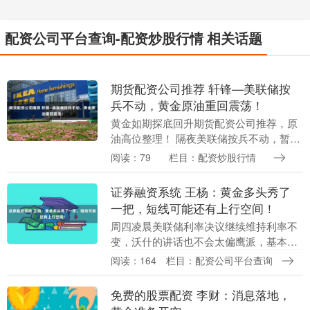
配资公司平台查询-配资炒股行情 相关话题
期货配资公司推荐 轩锋—美联储按
兵不动，黄金原油重回震荡！
黄金如期探底回升期货配资公司推荐，原
油高位整理！ 隔夜美联储按兵不动，暂时
维持利率不变，但是美联储票委内部逐步
阅读：79
栏目：配资炒股行情
走出分歧，三名票委认为支持加息，主要
还是因为战争引....
证券融资系统 王杨：黄金多头秀了
一把，短线可能还有上行空间！
周四凌晨美联储利率决议继续维持利率不
变，沃什的讲话也不会太偏鹰派，基本上
跟我们思路也差不多，黄金强势上冲，冲
阅读：164
栏目：配资公司平台查询
高4110-1420区域再次回落，这也跟我们
昨晚直播....
免费的股票配资 李财：消息落地，