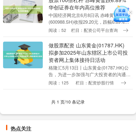
华创证券在年内高位推荐
中国经济网北京6月8日讯 赤峰黄金
(600988.SH)收报29.20元，跌幅6.89%。
赤峰黄金4月8日达到年内第二高点47.49
阅读：52
栏目：配资公司平台查询
元。 华创证券有限责任公司....
做股票配资 山东黄金(01787.HK)
拟参加2025年山东辖区上市公司投
资者网上集体接待日活动
格隆汇5月13日丨山东黄金(01787.HK)公
告，为进一步加强与广大投资者的沟通交
流，山东黄金矿业股份有限公司(以下简称
阅读：125
栏目：配资炒股行情
“公司”)将参加由山东证监局、山东上市....
共 1 页/10 条记录
热点关注