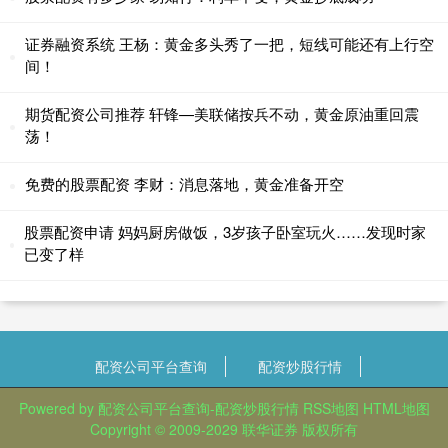
证券融资系统 王杨：黄金多头秀了一把，短线可能还有上行空
间！
期货配资公司推荐 轩锋—美联储按兵不动，黄金原油重回震
荡！
免费的股票配资 李财：消息落地，黄金准备开空
股票配资申请 妈妈厨房做饭，3岁孩子卧室玩火……发现时家
已变了样
配资公司平台查询
配资炒股行情
Powered by
配资公司平台查询-配资炒股行情
RSS地图
HTML地图
Copyright
© 2009-2029
联华证券
版权所有