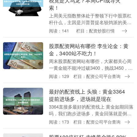
税竟是大乌龙？本周CPI成导火
索！
上周美元指数整体处于整顿下行中股票杠
杆什么，主因是川普普提名较鸽派的美联
储理事，导致市场对未来降息预期增强，
阅读：141
栏目：配资炒股行情
同时美元仍受到政治干预货币政策的担忧
影响。 现货黄金....
股票配资网站有哪些 李生论金：黄
金，3400站不吃力！
周末股票配资网站有哪些，大家都关心周
一黄金能不能冲过破3400，挑战3450，甚
至刷新历史高点3500。 实在憋时间太长
阅读：129
栏目：配资公司平台查询
了，三个月过去了，天天这样反反复复，
搞的....
最好的配资线上 头狼：黄金3364
提前进场多，进场就是现在
3364直接多最好的配资线上 黄金如期回落
吗，我们跑步进场多，黄金回落就是倒车
接人，两横一竖就是干，复杂的事情简单
阅读：173
栏目：配资公司平台查询
做 黄金日线还是站稳均线的，这是多头的
底气，k....
股票100倍杠杆 赤峰黄金跌6.89%