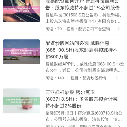
股票配资如何开户 智迪科技最新公
告：股东拟减持不超过1%公司股份
智迪科技(301503.SZ)公告称，持股5%以
上股东珠海市智控投资企业(有限合伙)计
划在本公告披露之日起15个交易日后的3
阅读：79
栏目：配资公司平台查询
个月内以集中竞价方式减持公司股份不
超....
配资炒股网站问必选 威胜信息
(688100.SH)股东邹启明拟减持不
超600万股
智通财经APP讯，威胜信息(688100.SH)发
布公告，近日，公司收到股东邹启明先生
发来的关于股份减持计划的《告知函》，
阅读：140
栏目：配资炒股行情
因自身资金需求，股东邹启明先生拟通过
集....
三亚杠杆炒股 密尔克卫
(603713.SH)：多名股东拟合计减
持不超过2%股份
格隆汇5月13日丨密尔克卫(603713.SH)公
布，公司股东演若投资、演智投资、演惠
投资计划通过大宗交易方式分别减持公司
阅读：123
栏目：配资公司平台查询