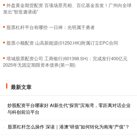
​外盘黄金期货配资 百项场景亮相、百亿基金首发！广州向全球
发出“智造邀请函”
​股票杠杆平台有哪些 一日禅：光明属于勇者
​股票小额配资 山高新能源(01250.HK)附属订立EPC合同
​塔城股票配资公司 工商银行(601398.SH)：完成发行400亿元
2025年无固定期限资本债券(第一期)
最新文章
炒股配资平台哪家好 AI新生代“探营”滨海湾，零距离对话企业
与科创前沿平台
股票杠杆怎么操作 深读｜港澳“研值”如何转化为南海“产值”？