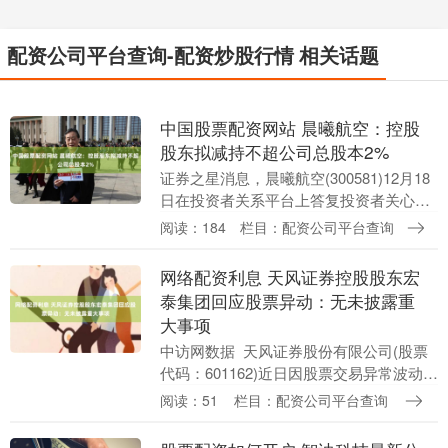
配资公司平台查询-配资炒股行情 相关话题
中国股票配资网站 晨曦航空：控股
股东拟减持不超公司总股本2%
证券之星消息，晨曦航空(300581)12月18
日在投资者关系平台上答复投资者关心的
问题。 投资者提问：请问公司是否已经开
阅读：184
栏目：配资公司平台查询
始减持 晨曦航空回复：您好！公司202....
网络配资利息 天风证券控股股东宏
泰集团回应股票异动：无未披露重
大事项
中访网数据 天风证券股份有限公司(股票
代码：601162)近日因股票交易异常波动引
发市场关注。6月25日至27日，公司股价
阅读：51
栏目：配资公司平台查询
连续三个交易日出现异常波动，触发监
管....