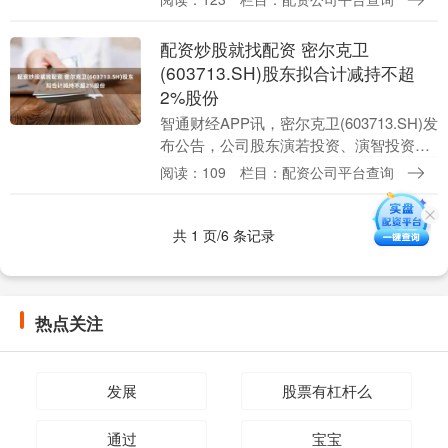
股份数量不超过1,436,300股、9....
配资炒股就找配资 密尔克卫
(603713.SH)股东拟合计减持不超
2%股份
智通财经APP讯，密尔克卫(603713.SH)发
布公告，公司股东演若投资、演智投资、
演惠投资计划通过大宗交易方式分别减持
阅读：109
栏目：配资公司平台查询
公司股份数量不超过143.63万股、9....
共 1 页/6 条记录
热点关注
发展
股票有杠杆么
通过
宝宝