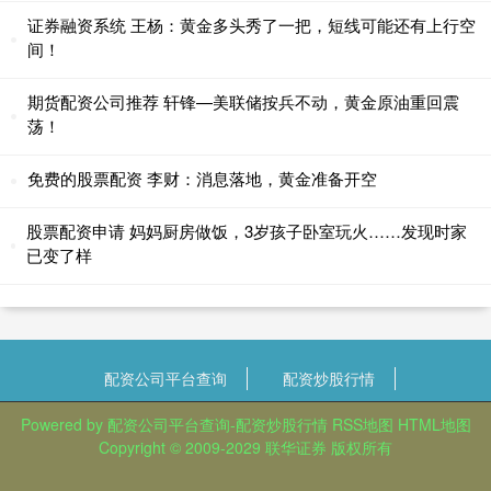
证券融资系统 王杨：黄金多头秀了一把，短线可能还有上行空
间！
期货配资公司推荐 轩锋—美联储按兵不动，黄金原油重回震
荡！
免费的股票配资 李财：消息落地，黄金准备开空
股票配资申请 妈妈厨房做饭，3岁孩子卧室玩火……发现时家
已变了样
配资公司平台查询
配资炒股行情
Powered by
配资公司平台查询-配资炒股行情
RSS地图
HTML地图
Copyright
© 2009-2029
联华证券
版权所有