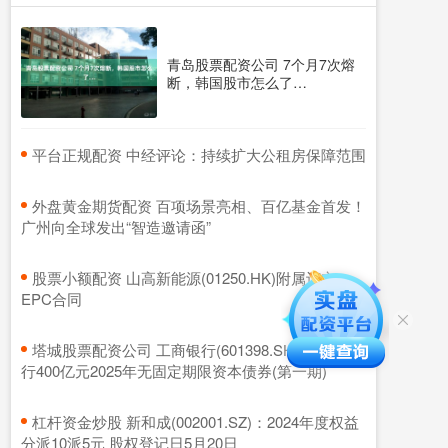
青岛股票配资公司 7个月7次熔
断，韩国股市怎么了…
​平台正规配资 中经评论：持续扩大公租房保障范围
​外盘黄金期货配资 百项场景亮相、百亿基金首发！
广州向全球发出“智造邀请函”
​股票小额配资 山高新能源(01250.HK)附属订立
EPC合同
​塔城股票配资公司 工商银行(601398.SH)：完成发
行400亿元2025年无固定期限资本债券(第一期)
​杠杆资金炒股 新和成(002001.SZ)：2024年度权益
分派10派5元 股权登记日5月20日